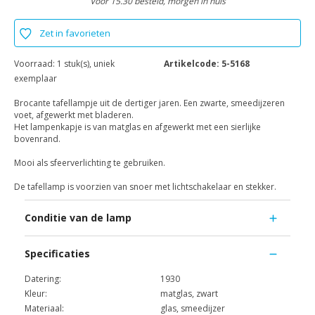
Voor 15.30 besteld, morgen in huis
Zet in favorieten
Voorraad:
1 stuk(s), uniek
Artikelcode:
5-5168
exemplaar
Brocante tafellampje uit de dertiger jaren. Een zwarte, smeedijzeren
voet, afgewerkt met bladeren.
Het lampenkapje is van matglas en afgewerkt met een sierlijke
bovenrand.
Mooi als sfeerverlichting te gebruiken.
De tafellamp is voorzien van snoer met lichtschakelaar en stekker.
Conditie van de lamp
Specificaties
Datering:
1930
Kleur:
matglas, zwart
Materiaal:
glas, smeedijzer