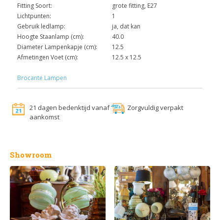
Fitting Soort:
grote fitting, E27
Lichtpunten:
1
Gebruik ledlamp:
ja, dat kan
Hoogte Staanlamp (cm):
40.0
Diameter Lampenkapje (cm):
12.5
Afmetingen Voet (cm):
12.5 x 12.5
Brocante Lampen
21 dagen bedenktijd vanaf
Zorgvuldig verpakt
aankomst
Showroom