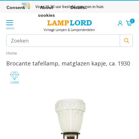
Voor 15.30 uur besteld, morgen in huis
Consent
About
Details
cookies
0
MENU
Vintage Lampen & Lamponderdelen
Home
Brocante tafellamp, matglazen kapje, ca. 1930