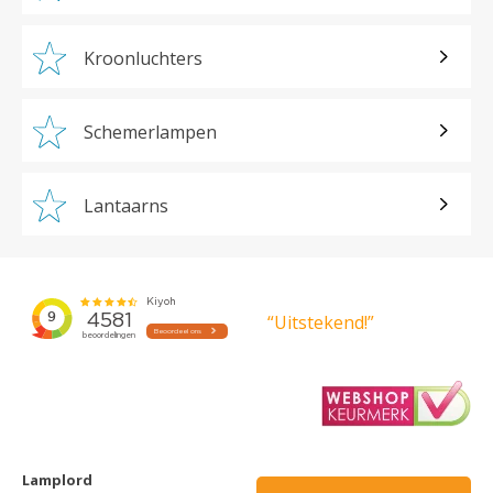
Kroonluchters
Schemerlampen
Lantaarns
“Uitstekend!”
Lamplord