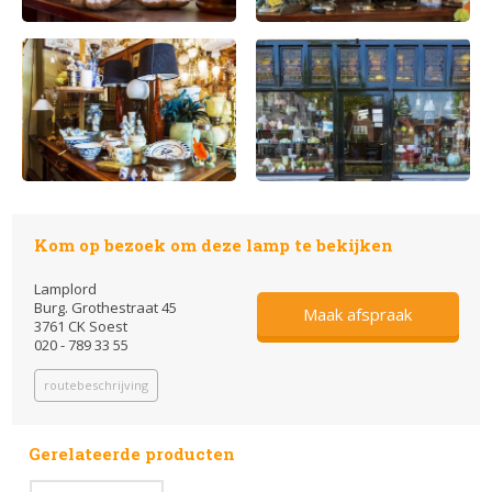
Kom op bezoek om deze lamp te bekijken
Lamplord
Burg. Grothestraat 45
Maak afspraak
3761 CK Soest
020 - 789 33 55
routebeschrijving
Gerelateerde producten