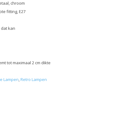
taal, chroom
ote fitting, E27
, dat kan
emt tot maximaal 2 cm dikte
ële Lampen
,
Retro Lampen