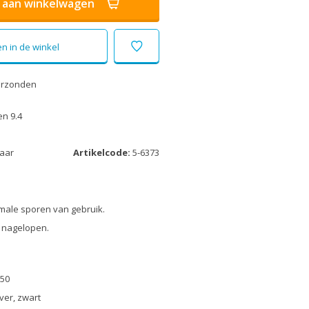
aan winkelwagen
n in de winkel
erzonden
n 9.4
laar
Artikelcode:
5-6373
male sporen van gebruik.
 nagelopen.
50
lver, zwart