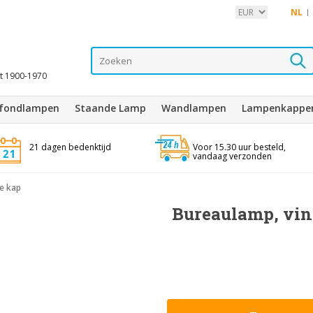
NL
it 1900-1970
afondlampen
Staande Lamp
Wandlampen
Lampenkappe
21 dagen bedenktijd
Voor 15.30 uur besteld,
vandaag verzonden
ge kap
Bureaulamp, vint