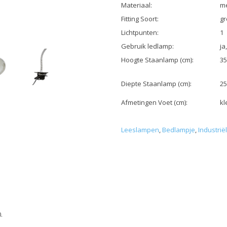
Materiaal:
me
Fitting Soort:
gr
Lichtpunten:
1
Gebruik ledlamp:
ja
Hoogte Staanlamp (cm):
35
Diepte Staanlamp (cm):
25
Afmetingen Voet (cm):
kl
Leeslampen
,
Bedlampje
,
Industri
.