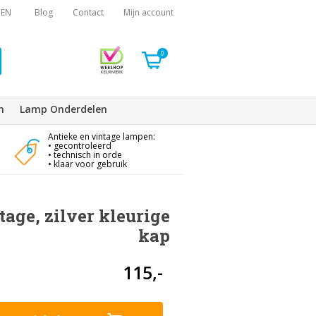
EN
Blog
Contact
Mijn account
0
n
Lamp Onderdelen
Antieke en vintage lampen:
• gecontroleerd
• technisch in orde
• klaar voor gebruik
age, zilver kleurige
kap
115,-