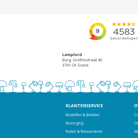
Lamplord
Burg. Grothestraat 45
3761 CK Soest
KLANTENSERVICE
O
Bestellen & Betalen
Co
Bezorging
On
Ruilen & Retourneren
Ve