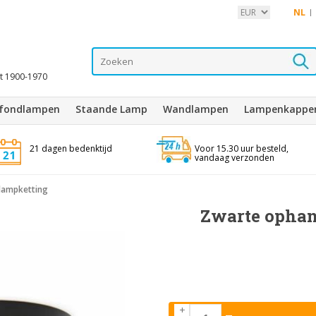
NL
it 1900-1970
afondlampen
Staande Lamp
Wandlampen
Lampenkappe
21 dagen bedenktijd
Voor 15.30 uur besteld,
vandaag verzonden
 lampketting
Zwarte ophan
+