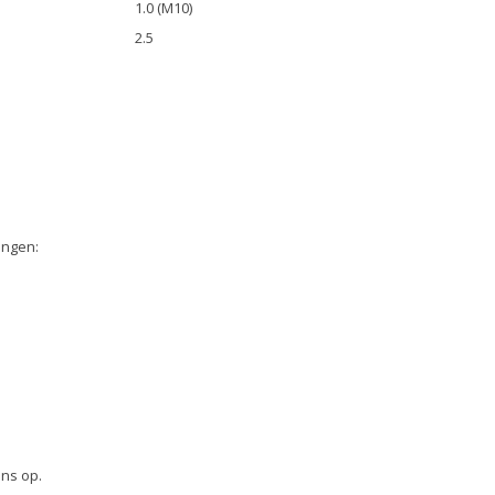
1.0 (M10)
2.5
angen:
ons op.