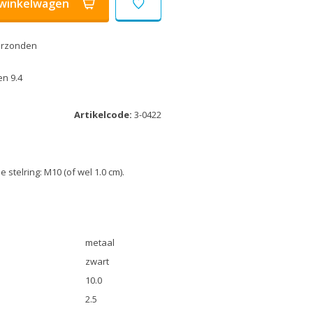
winkelwagen
erzonden
n 9.4
Artikelcode:
3-0422
stelring: M10 (of wel 1.0 cm).
metaal
zwart
10.0
2.5