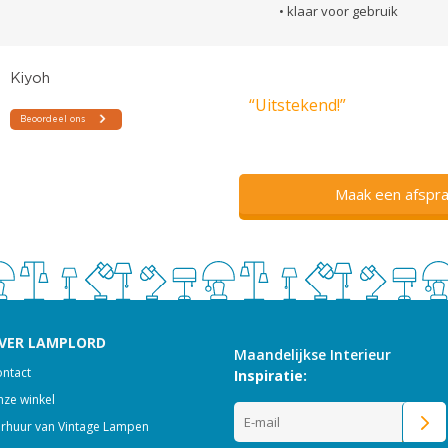
• klaar voor gebruik
“Uitstekend!”
Maak een afspra
VER LAMPLORD
Maandelijkse Interieur
ntact
Inspiratie:
ze winkel
rhuur van Vintage Lampen