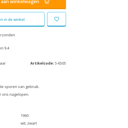
aan winkelwagen
n in de winkel
erzonden
n 9.4
laar
Artikelcode:
5-6505
le sporen van gebruik.
r ons nagelopen.
1960
wit, zwart