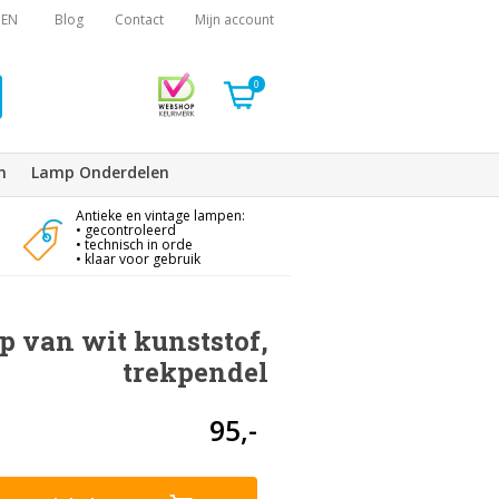
EN
Blog
Contact
Mijn account
0
n
Lamp Onderdelen
Antieke en vintage lampen:
• gecontroleerd
• technisch in orde
• klaar voor gebruik
 van wit kunststof,
trekpendel
95,-