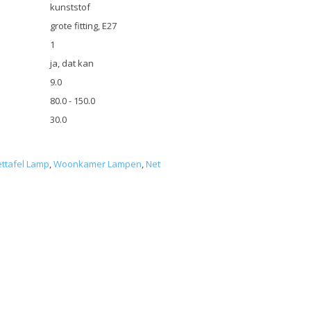
kunststof
grote fitting, E27
1
ja, dat kan
9.0
80.0 - 150.0
30.0
ettafel Lamp
,
Woonkamer Lampen
,
Net