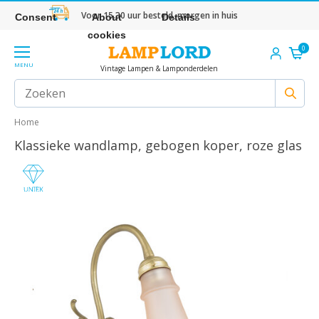
Voor 15.30 uur besteld, morgen in huis
Consent
About
Details
cookies
0
MENU
Vintage Lampen & Lamponderdelen
Home
Klassieke wandlamp, gebogen koper, roze glas