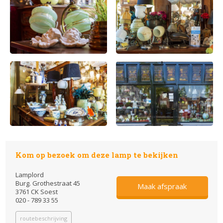
Kom op bezoek om deze lamp te bekijken
Lamplord
Burg. Grothestraat 45
Maak afspraak
3761 CK Soest
020 - 789 33 55
routebeschrijving