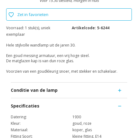
Voor 15.30 besteld, morgen in huis
Zet in favorieten
Voorraad:
1 stuk(s), uniek
Artikelcode:
5-6244
exemplaar
Hele stijlvolle wandlamp uit de jaren 30.
Een goud messing armatuur, een vrij hoge steel.
De matglazen kap is van dun roze glas.
Voorzien van een goudkleurig snoer, met stekker en schakelaar.
Conditie van de lamp
Specificaties
Datering:
1930
Kleur:
goud, roze
Materiaal:
koper, glas
Fitting Soort:
kleine fitting, E14