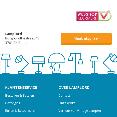
Lamplord
Maak afspraak
Burg. Grothestraat 45
3761 CK Soest
KLANTENSERVICE
OVER LAMPLORD
Bestellen & Betalen
Contact
Bezorging
Onze winkel
Ruilen & Retourneren
Verhuur van Vintage Lampen