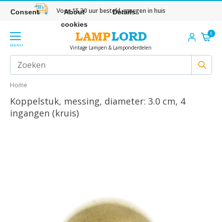
Voor 15.30 uur besteld, morgen in huis
Consent
About
Details
cookies
0
MENU
Vintage Lampen & Lamponderdelen
Home
Koppelstuk, messing, diameter: 3.0 cm, 4
ingangen (kruis)