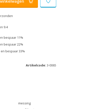
winkelwagen
erzonden
n 9.4
k en bespaar 11%
k en bespaar 22%
uk en bespaar 33%
Artikelcode:
3-0065
messing