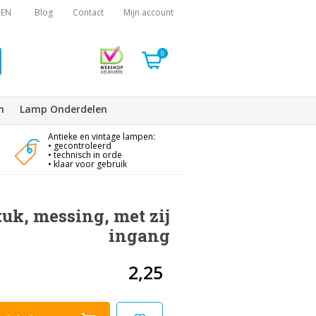
EN
Blog
Contact
Mijn account
0
n
Lamp Onderdelen
Antieke en vintage lampen:
• gecontroleerd
• technisch in orde
• klaar voor gebruik
uk, messing, met zij
ingang
2,25