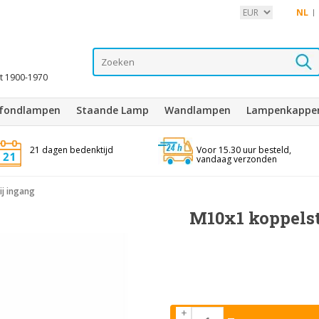
NL
it 1900-1970
afondlampen
Staande Lamp
Wandlampen
Lampenkappe
21 dagen bedenktijd
Voor 15.30 uur besteld,
vandaag verzonden
ij ingang
M10x1 koppelst
+