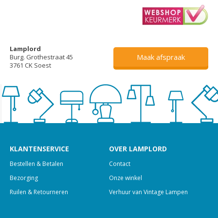
Lamplord
Maak afspraak
Burg. Grothestraat 45
3761 CK Soest
KLANTENSERVICE
OVER LAMPLORD
Bestellen & Betalen
Contact
Bezorging
Onze winkel
Ruilen & Retourneren
Verhuur van Vintage Lampen