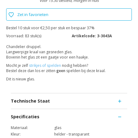
Voor 15.30 besteld, morgen in huis
Zet in favorieten
Bestel 10 stuk voor €2,50 per stuk en bespaar 37%
Voorraad:
83 stuk(s)
Artikelcode:
3-3043A
Chandelier druppel.
Langwerpige kraal van gesneden glas.
Bovenin het glas zit een gaatje voor een haakje.
Mocht je zelf
strikjes of spelden
nodig hebben?
Bestel deze dan los er zitten
geen
spelden bij deze kraal.
Dit is nieuw glas.
Technische Staat
Specificaties
Materiaal:
glas
Kleur:
helder - transparant