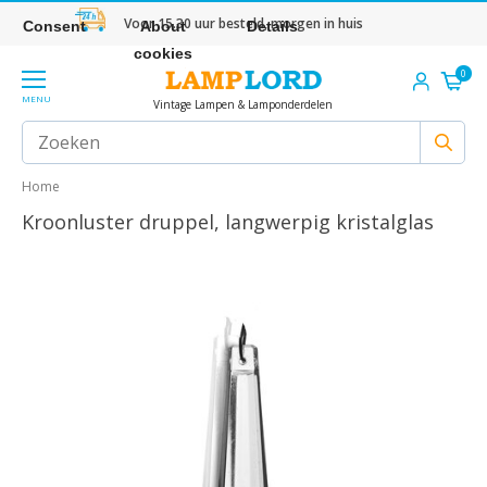
Voor 15.30 uur besteld, morgen in huis
Consent
About
Details
cookies
0
MENU
Vintage Lampen & Lamponderdelen
Home
Kroonluster druppel, langwerpig kristalglas