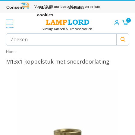
Voor 15.30 uur besteld, morgen in huis
Consent
About
Details
cookies
0
MENU
Vintage Lampen & Lamponderdelen
Home
M13x1 koppelstuk met snoerdoorlating