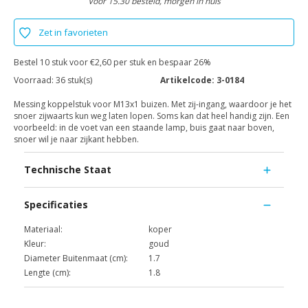
Voor 15.30 besteld, morgen in huis
Zet in favorieten
Bestel 10 stuk voor €2,60 per stuk en bespaar 26%
Voorraad:
36 stuk(s)
Artikelcode:
3-0184
Messing koppelstuk voor M13x1 buizen. Met zij-ingang, waardoor je het
snoer zijwaarts kun weg laten lopen. Soms kan dat heel handig zijn. Een
voorbeeld: in de voet van een staande lamp, buis gaat naar boven,
snoer wil je naar zijkant hebben.
Technische Staat
Specificaties
Materiaal:
koper
Kleur:
goud
Diameter Buitenmaat (cm):
1.7
Lengte (cm):
1.8