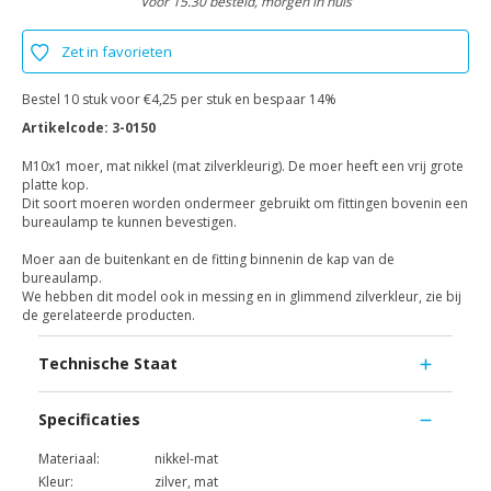
Voor 15.30 besteld, morgen in huis
Zet in favorieten
Bestel 10 stuk voor €4,25 per stuk en bespaar 14%
Artikelcode:
3-0150
M10x1 moer, mat nikkel (mat zilverkleurig). De moer heeft een vrij grote
platte kop.
Dit soort moeren worden ondermeer gebruikt om fittingen bovenin een
bureaulamp te kunnen bevestigen.
Moer aan de buitenkant en de fitting binnenin de kap van de
bureaulamp.
We hebben dit model ook in messing en in glimmend zilverkleur, zie bij
de gerelateerde producten.
Technische Staat
Specificaties
Materiaal:
nikkel-mat
Kleur:
zilver, mat