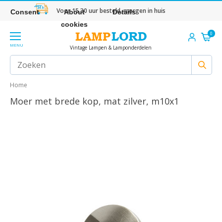
Voor 15.30 uur besteld, morgen in huis
Consent
About
Details
cookies
0
MENU
Vintage Lampen & Lamponderdelen
Home
Moer met brede kop, mat zilver, m10x1