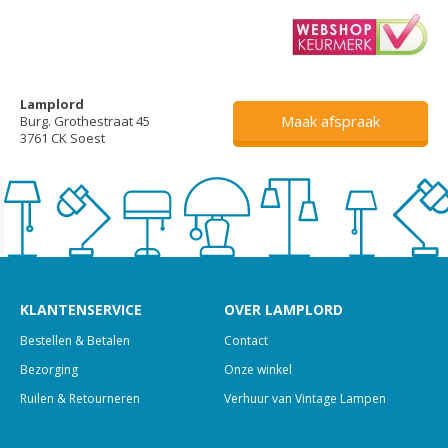
Lamplord
Maak afspraak
Burg. Grothestraat 45
3761 CK Soest
KLANTENSERVICE
OVER LAMPLORD
Bestellen & Betalen
Contact
Bezorging
Onze winkel
Ruilen & Retourneren
Verhuur van Vintage Lampen