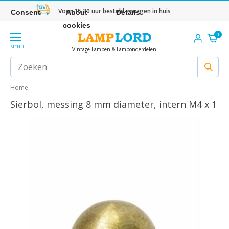
Voor 15.30 uur besteld, morgen in huis
Consent
About
Details
cookies
0
MENU
Vintage Lampen & Lamponderdelen
Home
Sierbol, messing 8 mm diameter, intern M4 x 1