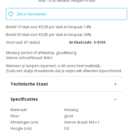
Voor 15.30 besteld, morgen in huis
Zet in favorieten
Bestel 10 stuk voor €0,99 per stuk en bespaar 14%
Bestel 50 stuk voor €0,85 per stuk en bespaar 26%
Voorraad:
67 stuk(s)
Artikelcode:
3-0103
Messing sierbol of afdekdop, goudkleurig.
Interne schroefdraad: M4x1.
Wanneer je lampen repareert, is dit soms heel makkelijk.
Zoals een stukje draadeinde dat je netjes wilt afwerken bijvoorbeeld.
Technische Staat
Specificaties
Materiaal:
messing
Kleur:
goud
Afmetingen (cm):
interne draad: M4 x 1
Hoogte (cm):
0.8