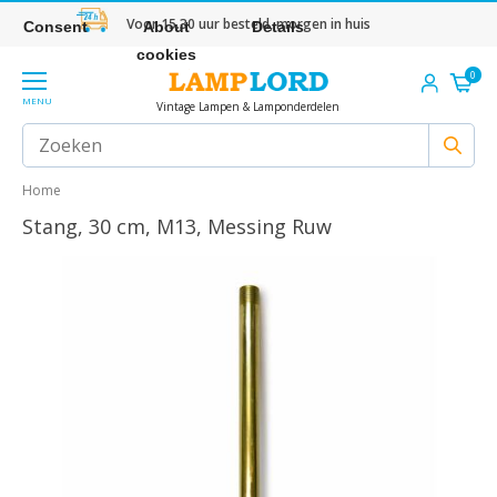
Voor 15.30 uur besteld, morgen in huis
Consent
About
Details
cookies
0
MENU
Vintage Lampen & Lamponderdelen
Home
Stang, 30 cm, M13, Messing Ruw