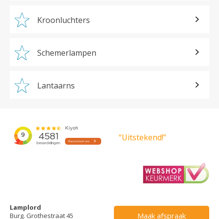
Kroonluchters
Schemerlampen
Lantaarns
“Uitstekend!”
Lamplord
Maak afspraak
Burg. Grothestraat 45