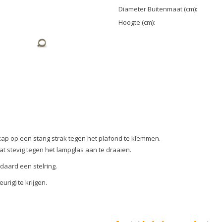
Diameter Buitenmaat (cm):
Hoogte (cm):
.
dkap op een stang strak tegen het plafond te klemmen.
 stevig tegen het lampglas aan te draaien.
daard een stelring.
urig) te krijgen.