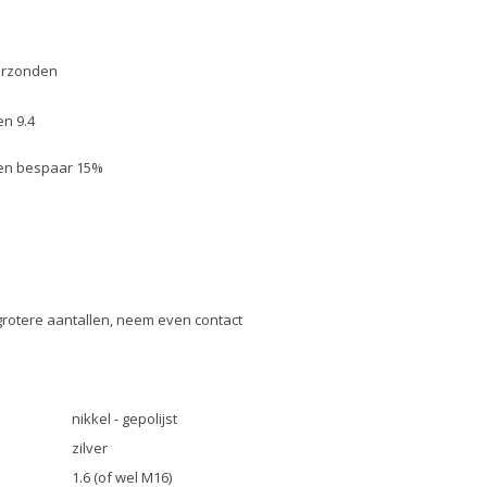
erzonden
n 9.4
k en bespaar 15%
grotere aantallen, neem even contact
nikkel - gepolijst
zilver
1.6 (of wel M16)