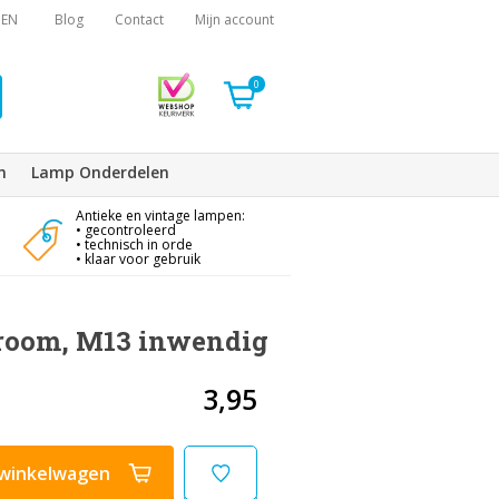
EN
Blog
Contact
Mijn account
0
n
Lamp Onderdelen
Antieke en vintage lampen:
• gecontroleerd
• technisch in orde
• klaar voor gebruik
hroom, M13 inwendig
3,95
winkelwagen