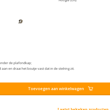
Hoogte (cm):
 onder de plafondkap;
an en draai het boutje vast dat in de stelring zit.
Toevoegen aan winkelwagen
Laatst bekeken producten