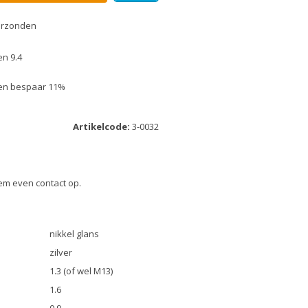
erzonden
n 9.4
k en bespaar 11%
Artikelcode:
3-0032
eem even contact op.
nikkel glans
zilver
1.3 (of wel M13)
1.6