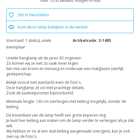
Voor 15.30 besteld, morgen in huis
Zet in favorieten
Kom deze lamp bekijken in de winkel
Voorraad:
1 stuk(s), uniek
Artikelcode:
2-1485
exemplaar
Unieke hanglamp uit de jaren 30 ongeveer.
Zo komen wij ze niet zo vaak meer tegen.
Een mix van brons en messing en onderaan een matglazen (sierlijk
geslepen) kap.
Bekijk vooral met aandacht even de foto's.
Deze hanglamp zit vol met prachtige details.
Zoek de kasteelpoorten bijvoorbeeld.
Minimale lengte: 130 cm (verlengen met ketting mogelijk), zonder de
ketting.
De bovenkant van de lamp heeft een grote koperen ring.
Je kunt hier ketting aan maken om de lamp verder te verlengen als je dat
wilt.
Wij hebben er nu al een stuk ketting aangemaakt overigens, kun je ook
zien op de foto's.