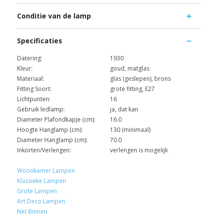
Conditie van de lamp
Specificaties
Datering:
1930
Kleur:
goud, matglas
Materiaal:
glas (geslepen), brons
Fitting Soort:
grote fitting, E27
Lichtpunten:
16
Gebruik ledlamp:
ja, dat kan
Diameter Plafondkapje (cm):
16.0
Hoogte Hanglamp (cm):
130 (minimaal)
Diameter Hanglamp (cm):
70.0
Inkorten/Verlengen:
verlengen is mogelijk
Woonkamer Lampen
Klassieke Lampen
Grote Lampen
Art Deco Lampen
Net Binnen