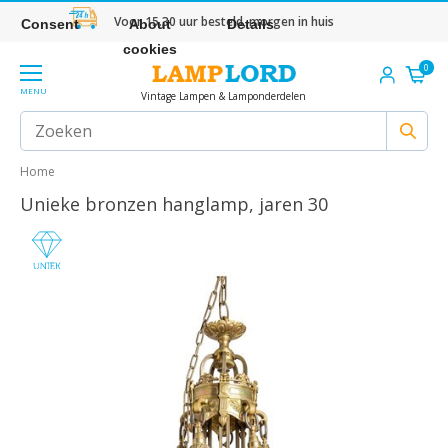
Voor 15.30 uur besteld, morgen in huis
Consent
About
Details
cookies
0
MENU
Vintage Lampen & Lamponderdelen
Home
Unieke bronzen hanglamp, jaren 30