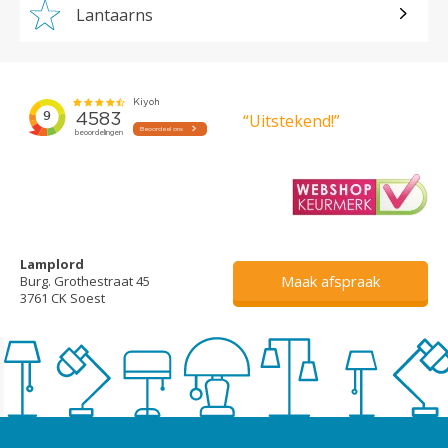
Lantaarns
“Uitstekend!”
Lamplord
Maak afspraak
Burg. Grothestraat 45
3761 CK Soest