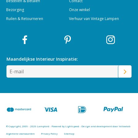
Bestellen & Betalen
Contact
Bezorging
Onze winkel
Ruilen & Retourneren
Verhuur van Vintage Lampen
Maandelijkse Interieur
Inspiratie:
© Copyright, 2009 - 2026 Lamplord - Powered by
Lightspeed
-
Design and development door Yellowlab
Algemene voorwaarden
Privacy Policy
Sitemap