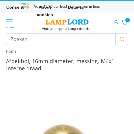
Voor 15.30 uur besteld, morgen in huis
Consent
About
Details
cookies
0
MENU
Vintage Lampen & Lamponderdelen
Home
Afdekbol, 16mm diameter, messing, M4x1
interne draad