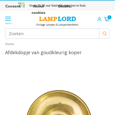
Voor 15.30 uur besteld, morgen in huis
Consent
About
Details
cookies
0
MENU
Vintage Lampen & Lamponderdelen
Home
Afdekdopje van goudkleurig koper