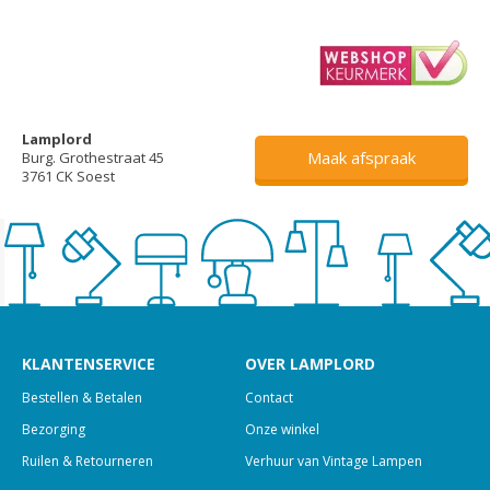
Lamplord
Maak afspraak
Burg. Grothestraat 45
3761 CK Soest
KLANTENSERVICE
OVER LAMPLORD
Bestellen & Betalen
Contact
Bezorging
Onze winkel
Ruilen & Retourneren
Verhuur van Vintage Lampen