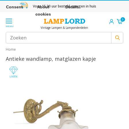
Voor 15.30 uur besteld, morgen in huis
Consent
About
Details
cookies
0
MENU
Vintage Lampen & Lamponderdelen
Home
Antieke wandlamp, matglazen kapje