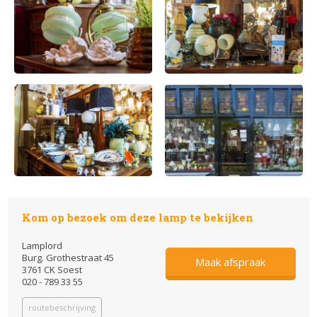
Kom op bezoek om deze lamp te bekijken
Lamplord
Burg. Grothestraat 45
Maak afspraak
3761 CK Soest
020 - 789 33 55
routebeschrijving