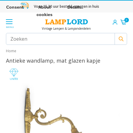
Voor 15.30 uur besteld, morgen in huis
Consent
About
Details
cookies
0
MENU
Vintage Lampen & Lamponderdelen
Home
Antieke wandlamp, mat glazen kapje