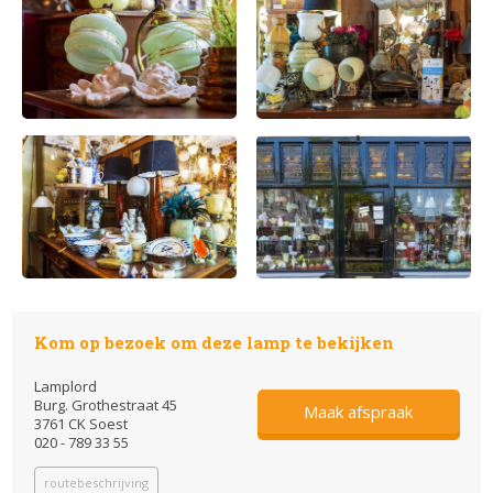
Kom op bezoek om deze lamp te bekijken
Lamplord
Burg. Grothestraat 45
Maak afspraak
3761 CK Soest
020 - 789 33 55
routebeschrijving