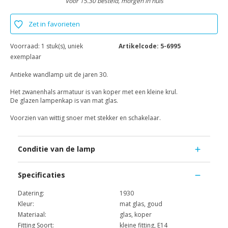
Voor 15.30 besteld, morgen in huis
Zet in favorieten
Voorraad:
1 stuk(s), uniek
Artikelcode:
5-6995
exemplaar
Antieke wandlamp uit de jaren 30.
Het zwanenhals armatuur is van koper met een kleine krul.
De glazen lampenkap is van mat glas.
Voorzien van wittig snoer met stekker en schakelaar.
Conditie van de lamp
Specificaties
Datering:
1930
Kleur:
mat glas, goud
Materiaal:
glas, koper
Fitting Soort:
kleine fitting, E14