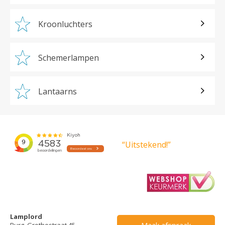
Kroonluchters
Schemerlampen
Lantaarns
“Uitstekend!”
Lamplord
Maak afspraak
Burg. Grothestraat 45