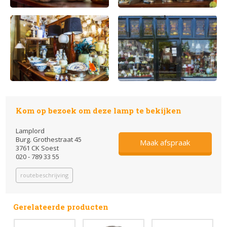
Kom op bezoek om deze lamp te bekijken
Lamplord
Burg. Grothestraat 45
Maak afspraak
3761 CK Soest
020 - 789 33 55
routebeschrijving
Gerelateerde producten