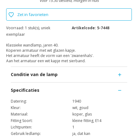
Voor 15.30 besteld, morgen in huis
Zet in favorieten
Voorraad:
1 stuk(s), uniek
Artikelcode:
5-7448
exemplaar
Klassieke wandlamp, jaren 40.
Koperen armatuur met wit glazen kapje.
Het armatuur heeft de vorm van een 'zwanenhals'.
Aan het armatuur een wit kapje met sierband.
Conditie van de lamp
Specificaties
Datering:
1940
Kleur:
wit, goud
Materiaal:
koper, glas
Fitting Soort:
kleine fitting, E14
Lichtpunten:
1
Gebruik ledlamp:
ja, dat kan