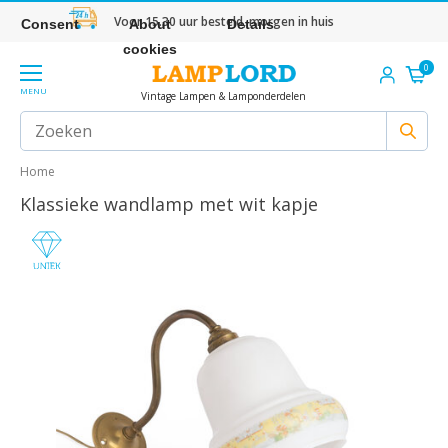
Voor 15.30 uur besteld, morgen in huis
Consent
About
Details
cookies
0
MENU
Vintage Lampen & Lamponderdelen
Home
Klassieke wandlamp met wit kapje