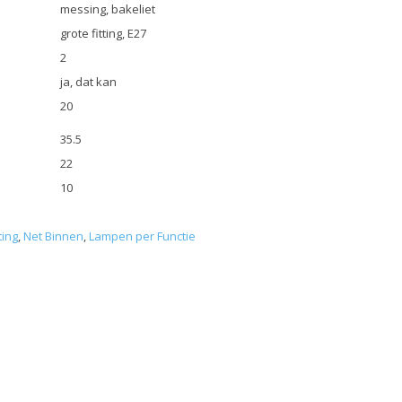
messing, bakeliet
grote fitting, E27
2
ja, dat kan
20
35.5
22
10
ting
,
Net Binnen
,
Lampen per Functie