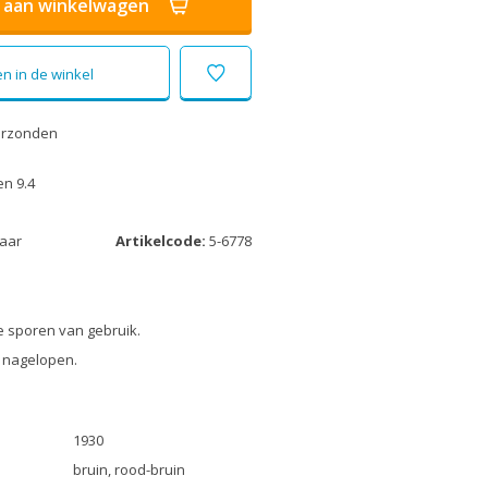
aan winkelwagen
n in de winkel
erzonden
n 9.4
laar
Artikelcode:
5-6778
 sporen van gebruik.
 nagelopen.
1930
bruin, rood-bruin