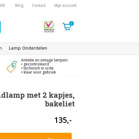
EN
Blog
Contact
Mijn account
0
n
Lamp Onderdelen
Antieke en vintage lampen:
• gecontroleerd
• technisch in orde
• klaar voor gebruik
dlamp met 2 kapjes,
bakeliet
135,-