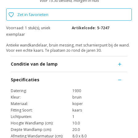
Voor 15.30 besteld, morgen in huis
Zet in favorieten
Voorraad:
1 stuk(s), uniek
Artikelcode:
5-7247
exemplaar
Antieke wandkandelaar, bruin messing, met scharnierpunt bij de wand.
Voor een echte kaars. Te plaatsen zo rond de jaren 30.
Conditie van de lamp
Specificaties
Datering:
1930
Kleur:
bruin
Materiaal:
koper
Fitting Soort:
kaars
Lichtpunten:
1
Hoogte Wandlamp (cm):
10.0
Diepte Wandlamp (cm):
20.0
Afmeting Wandarmatuur (cm):
8.0 x 8.0