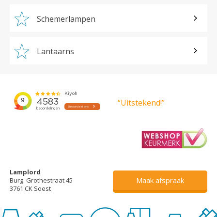
Schemerlampen
Lantaarns
“Uitstekend!”
Lamplord
Maak afspraak
Burg. Grothestraat 45
3761 CK Soest