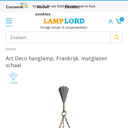
Voor 15.30 uur besteld, morgen in huis
Consent
About
Details
cookies
0
MENU
Vintage Lampen & Lamponderdelen
Home
Art Deco hanglamp, Frankrijk, matglazen
schaal