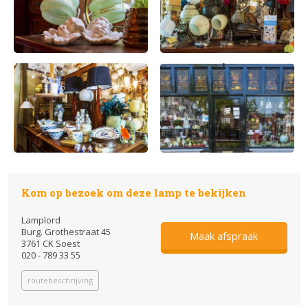
Kom op bezoek om deze lamp te bekijken
Lamplord
Burg. Grothestraat 45
Maak afspraak
3761 CK Soest
020 - 789 33 55
routebeschrijving