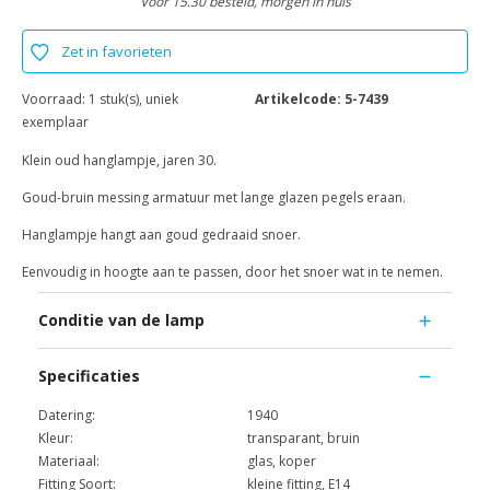
Voor 15.30 besteld, morgen in huis
Zet in favorieten
Voorraad:
1 stuk(s), uniek
Artikelcode:
5-7439
exemplaar
Klein oud hanglampje, jaren 30.
Goud-bruin messing armatuur met lange glazen pegels eraan.
Hanglampje hangt aan goud gedraaid snoer.
Eenvoudig in hoogte aan te passen, door het snoer wat in te nemen.
Conditie van de lamp
Specificaties
Datering:
1940
Kleur:
transparant, bruin
Materiaal:
glas, koper
Fitting Soort:
kleine fitting, E14