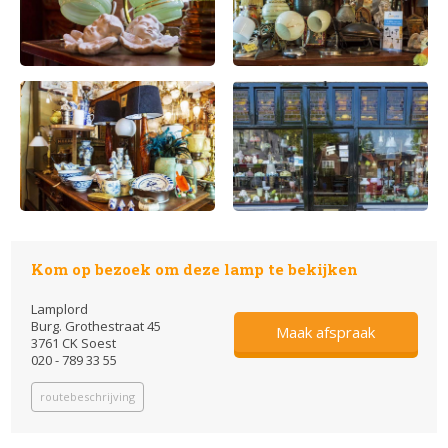
Kom op bezoek om deze lamp te bekijken
Lamplord
Burg. Grothestraat 45
Maak afspraak
3761 CK Soest
020 - 789 33 55
routebeschrijving