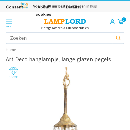
Voor 15.30 uur besteld, morgen in huis
Consent
About
Details
cookies
0
MENU
Vintage Lampen & Lamponderdelen
Home
Art Deco hanglampje, lange glazen pegels