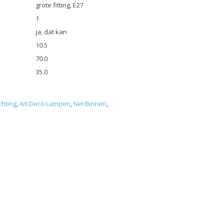
grote fitting, E27
1
ja, dat kan
10.5
70.0
35.0
chting
,
Art Deco Lampen
,
Net Binnen
,