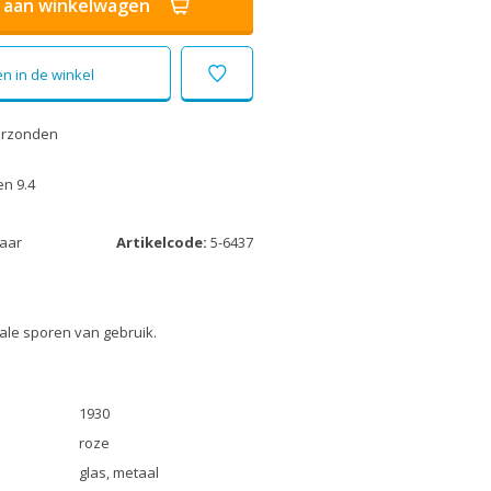
aan winkelwagen
n in de winkel
erzonden
n 9.4
laar
Artikelcode:
5-6437
ale sporen van gebruik.
1930
roze
glas, metaal