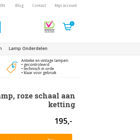
EN
Blog
Contact
Mijn account
0
n
Lamp Onderdelen
Antieke en vintage lampen:
• gecontroleerd
• technisch in orde
• klaar voor gebruik
amp, roze schaal aan
ketting
195,-