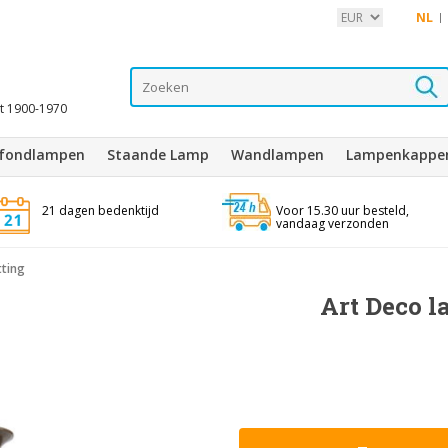
NL
it 1900-1970
afondlampen
Staande Lamp
Wandlampen
Lampenkappe
21 dagen bedenktijd
Voor 15.30 uur besteld,
vandaag verzonden
tting
Art Deco l