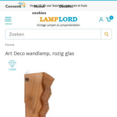
Voor 15.30 uur besteld, morgen in huis
Consent
About
Details
cookies
0
MENU
Vintage Lampen & Lamponderdelen
Home
Art Deco wandlamp, rozig glas