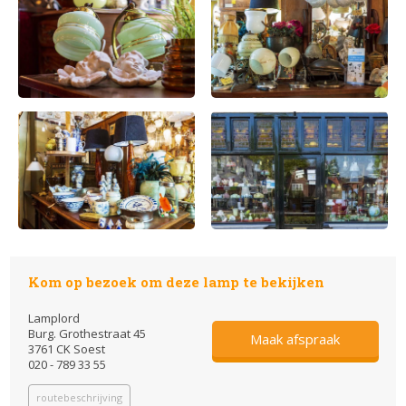
Kom op bezoek om deze lamp te bekijken
Lamplord
Burg. Grothestraat 45
Maak afspraak
3761 CK Soest
020 - 789 33 55
routebeschrijving