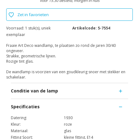
Voor 15.30 besteld, morgen in huis
Zet in favorieten
Voorraad:
1 stuk(s), uniek
Artikelcode:
5-7554
exemplaar
Fraaie Art Deco wandlamp, te plaatsen zo rond de jaren 30/40
ongeveer.
Strakke, geometrische lijnen.
Rozige tint glas.
De wandlamp is voorzien van een goudkleurig snoer met stekker en
schakelaar.
Conditie van de lamp
Specificaties
Datering:
1930
Kleur:
roze
Materiaal:
glas
Fitting Soort:
kleine fitting, E14