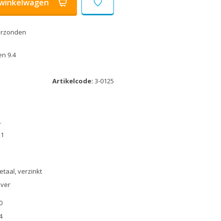
winkelwagen
erzonden
n 9.4
Artikelcode:
3-0125
.
x1
etaal, verzinkt
lver
0
4