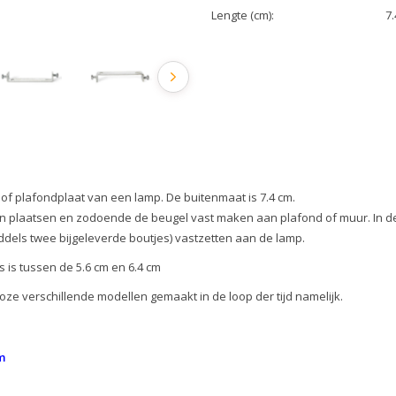
Lengte (cm):
7.
 of plafondplaat van een lamp. De buitenmaat is 7.4 cm.
n in plaatsen en zodoende de beugel vast maken aan plafond of muur. In de
ddels twee bijgeleverde boutjes) vastzetten aan de lamp.
 is tussen de 5.6 cm en 6.4 cm
lloze verschillende modellen gemaakt in de loop der tijd namelijk.
m