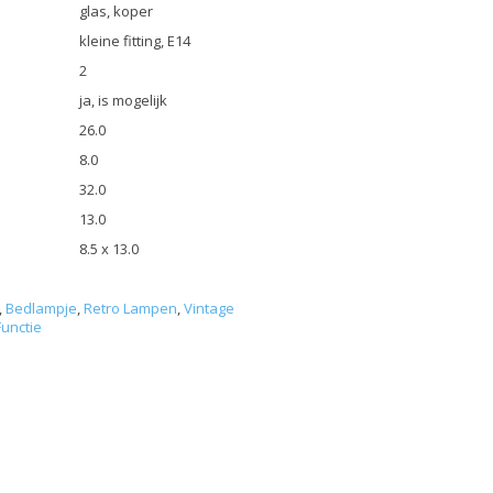
glas, koper
kleine fitting, E14
2
ja, is mogelijk
26.0
8.0
32.0
13.0
8.5 x 13.0
,
Bedlampje
,
Retro Lampen
,
Vintage
unctie