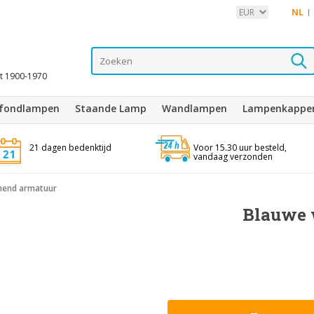
NL
it 1900-1970
afondlampen
Staande Lamp
Wandlampen
Lampenkappe
21 dagen bedenktijd
Voor 15.30 uur besteld,
vandaag verzonden
mend armatuur
Blauwe 