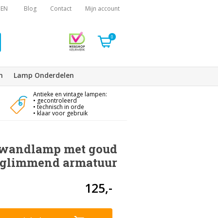
EN
Blog
Contact
Mijn account
0
n
Lamp Onderdelen
Antieke en vintage lampen:
• gecontroleerd
• technisch in orde
• klaar voor gebruik
wandlamp met goud
glimmend armatuur
125,-