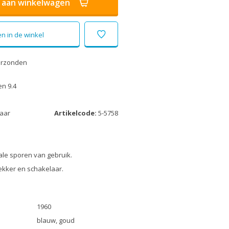
aan winkelwagen
n in de winkel
erzonden
n 9.4
laar
Artikelcode:
5-5758
le sporen van gebruik.
kker en schakelaar.
1960
blauw, goud