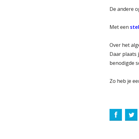
De andere op
Met een
ste
Over het alg
Daar plaats j
benodigde s
Zo heb je ee