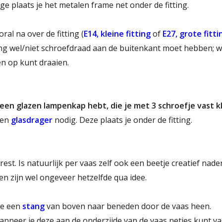
ge plaats je het metalen frame net onder de fitting.
al na over de fitting (
E14, kleine fitting
of
E27, grote fitti
ting wel/niet schroefdraad aan de buitenkant moet hebben; w
n op kunt draaien.
een glazen lampenkap hebt, die je met 3 schroefje vast k
een
glasdrager
nodig. Deze plaats je onder de fitting.
rest. Is natuurlijk per vaas zelf ook een beetje creatief nad
nen zijn wel ongeveer hetzelfde qua idee.
je een
stang
van boven naar beneden door de vaas heen.
anneer je deze aan de onderzijde van de vaas netjes kunt v