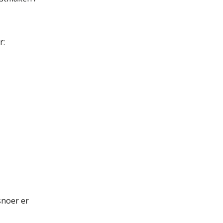
r:
snoer er