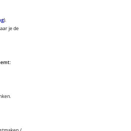
ng
).
aar je de
lemt:
enken.
astmaken /