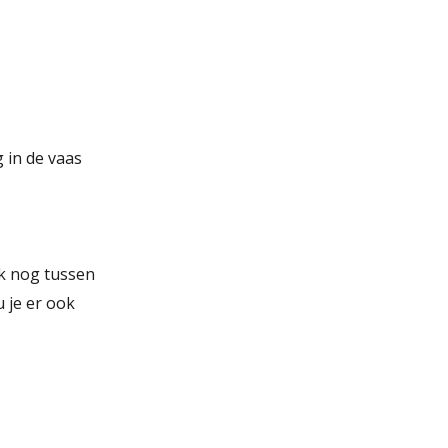
 in de vaas
ok nog tussen
u je er ook