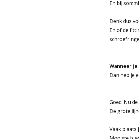
En bij sommi
Denk dus voor
En of de fit
schroefringe
Wanneer je 
Dan heb je 
Goed. Nu de 
De grote lij
Vaak plaats 
Mooiste is w