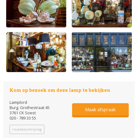
Kom op bezoek om deze lamp te bekijken
Lamplord
Burg. Grothestraat 45
Maak afspraak
3761 CK Soest
020 - 789 33 55
routebeschrijving