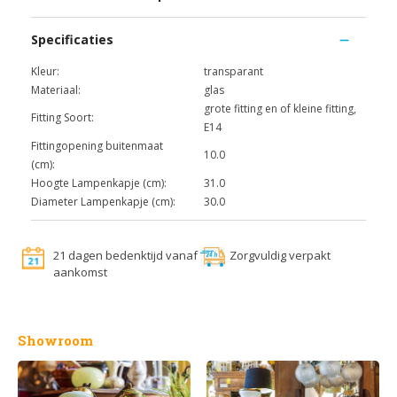
Specificaties
Kleur:
transparant
Materiaal:
glas
grote fitting en of kleine fitting,
Fitting Soort:
E14
Fittingopening buitenmaat
10.0
(cm):
Hoogte Lampenkapje (cm):
31.0
Diameter Lampenkapje (cm):
30.0
21 dagen bedenktijd vanaf
Zorgvuldig verpakt
aankomst
Showroom