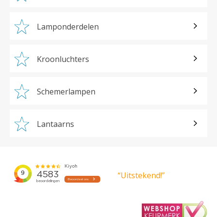
Lamponderdelen
Kroonluchters
Schemerlampen
Lantaarns
“Uitstekend!”