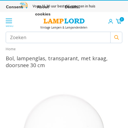
Voor 15.30 uur besteld, morgen in huis
Consent
About
Details
cookies
0
MENU
Vintage Lampen & Lamponderdelen
Home
Bol, lampenglas, transparant, met kraag,
doorsnee 30 cm