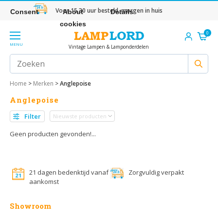
Voor 15.30 uur besteld, morgen in huis
Consent
About
Details
cookies
0
MENU
Vintage Lampen & Lamponderdelen
Home
>
Merken
>
Anglepoise
Anglepoise
Filter
Geen producten gevonden!...
21 dagen bedenktijd vanaf
Zorgvuldig verpakt
aankomst
Showroom