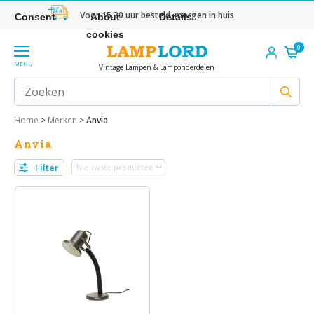
Voor 15.30 uur besteld, morgen in huis
Consent
About
Details
cookies
0
MENU
Vintage Lampen & Lamponderdelen
Home
>
Merken
>
Anvia
Anvia
Filter