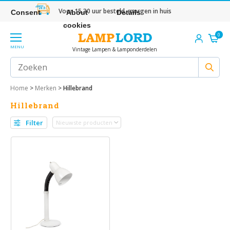
Voor 15.30 uur besteld, morgen in huis
Consent
About
Details
cookies
0
MENU
Vintage Lampen & Lamponderdelen
Home
>
Merken
>
Hillebrand
Hillebrand
Filter