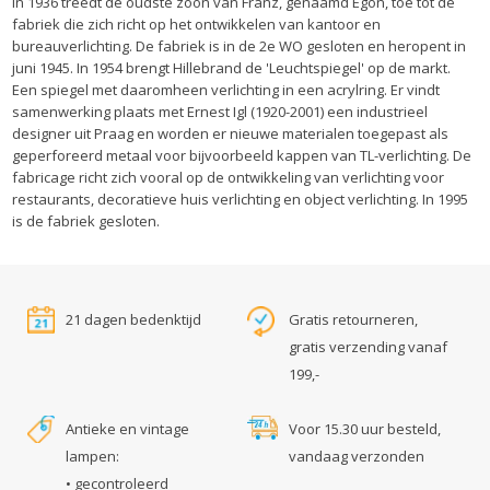
In 1936 treedt de oudste zoon van Franz, genaamd Egon, toe tot de
fabriek die zich richt op het ontwikkelen van kantoor en
bureauverlichting. De fabriek is in de 2e WO gesloten en heropent in
juni 1945. In 1954 brengt Hillebrand de 'Leuchtspiegel' op de markt.
Een spiegel met daaromheen verlichting in een acrylring. Er vindt
samenwerking plaats met Ernest Igl (1920-2001) een industrieel
designer uit Praag en worden er nieuwe materialen toegepast als
geperforeerd metaal voor bijvoorbeeld kappen van TL-verlichting. De
fabricage richt zich vooral op de ontwikkeling van verlichting voor
restaurants, decoratieve huis verlichting en object verlichting. In 1995
is de fabriek gesloten.
21 dagen bedenktijd
Gratis retourneren,
gratis verzending vanaf
199,-
Antieke en vintage
Voor 15.30 uur besteld,
lampen:
vandaag verzonden
• gecontroleerd