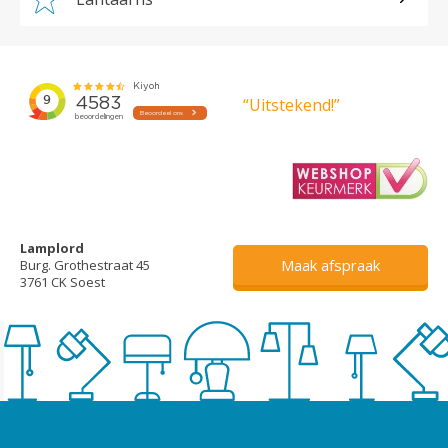
“Uitstekend!”
Lamplord
Maak afspraak
Burg. Grothestraat 45
3761 CK Soest