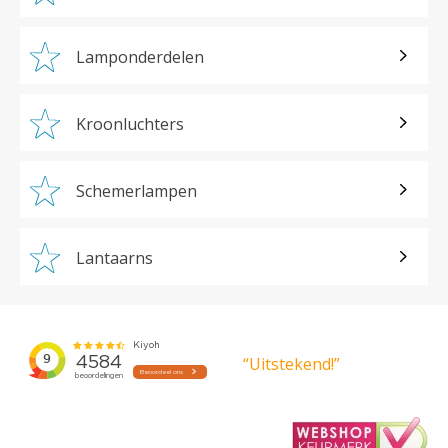
Lamponderdelen
Kroonluchters
Schemerlampen
Lantaarns
“Uitstekend!”