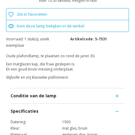
Voor 15.30 besteld, morgen in huis
Zet in favorieten
Kom deze lamp bekijken in de winkel
Voorraad:
1 stuk(s), uniek
Artikelcode:
5-7531
exemplaar
Oude plafondlamp, te plaatsen zo rond de jaren 30.
Een matglazen kap, die fraai geslepen is.
En een goud-bruin messing onderplaat.
Stijlvolle en vrij klassieke plafonniere.
Conditie van de lamp
Specificaties
Datering:
1930
Kleur:
mat glas, bruin
Materiaal:
geslepen glas, koper