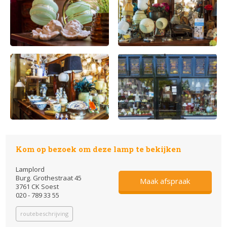
Kom op bezoek om deze lamp te bekijken
Lamplord
Burg. Grothestraat 45
Maak afspraak
3761 CK Soest
020 - 789 33 55
routebeschrijving