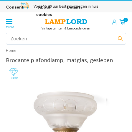
Voor 15.30 uur besteld, morgen in huis
Consent
About
Details
cookies
0
MENU
Vintage Lampen & Lamponderdelen
Home
Brocante plafondlamp, matglas, geslepen