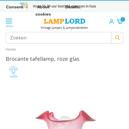
Voor 15.30 uur besteld, morgen in huis
Consent
About
Details
cookies
0
MENU
Vintage Lampen & Lamponderdelen
Home
Brocante tafellamp, roze glas