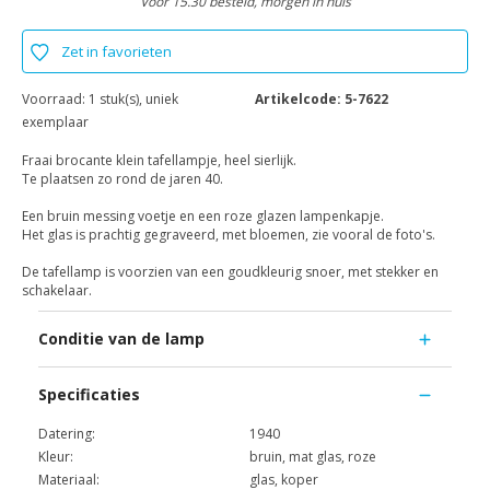
Voor 15.30 besteld, morgen in huis
Zet in favorieten
Voorraad:
1 stuk(s), uniek
Artikelcode:
5-7622
exemplaar
Fraai brocante klein tafellampje, heel sierlijk.
Te plaatsen zo rond de jaren 40.
Een bruin messing voetje en een roze glazen lampenkapje.
Het glas is prachtig gegraveerd, met bloemen, zie vooral de foto's.
De tafellamp is voorzien van een goudkleurig snoer, met stekker en
schakelaar.
Conditie van de lamp
Specificaties
Datering:
1940
Kleur:
bruin, mat glas, roze
Materiaal:
glas, koper