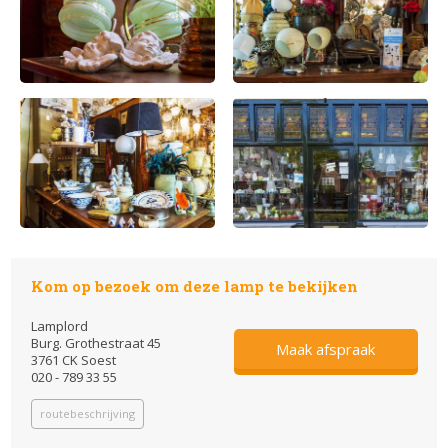
Kom op bezoek om deze lamp te bekijken
Lamplord
Burg. Grothestraat 45
Maak afspraak
3761 CK Soest
020 - 789 33 55
routebeschrijving