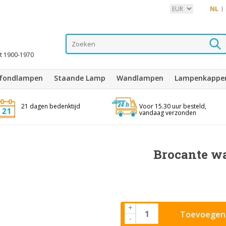
NL
it 1900-1970
afondlampen
Staande Lamp
Wandlampen
Lampenkappe
21 dagen bedenktijd
Voor 15.30 uur besteld,
vandaag verzonden
Brocante w
+
Toevoegen 
-