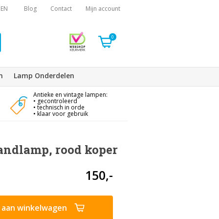
EN
Blog
Contact
Mijn account
0
n
Lamp Onderdelen
Antieke en vintage lampen:
• gecontroleerd
• technisch in orde
• klaar voor gebruik
andlamp, rood koper
150,-
aan winkelwagen