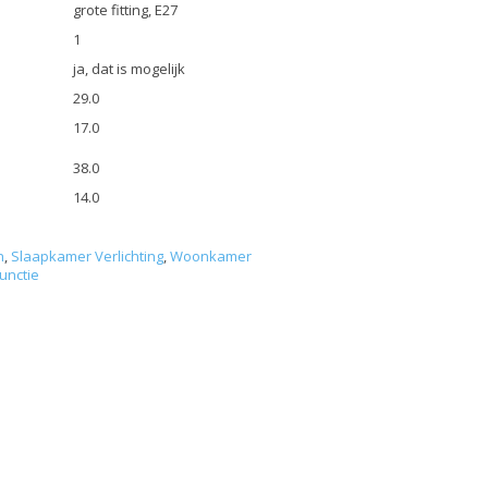
grote fitting, E27
1
ja, dat is mogelijk
29.0
17.0
38.0
14.0
n
,
Slaapkamer Verlichting
,
Woonkamer
unctie