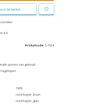
n in de winkel
erzonden
n 9.4
Artikelcode:
5-7024
male sporen van gebruik.
 nagelopen.
1930
rood koper, bruin
rood koper, glas