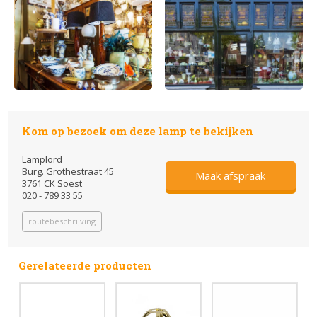
Kom op bezoek om deze lamp te bekijken
Lamplord
Burg. Grothestraat 45
Maak afspraak
3761 CK Soest
020 - 789 33 55
routebeschrijving
Gerelateerde producten