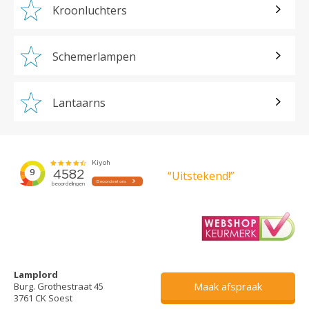
Kroonluchters
Schemerlampen
Lantaarns
“Uitstekend!”
Lamplord
Maak afspraak
Burg. Grothestraat 45
3761 CK Soest