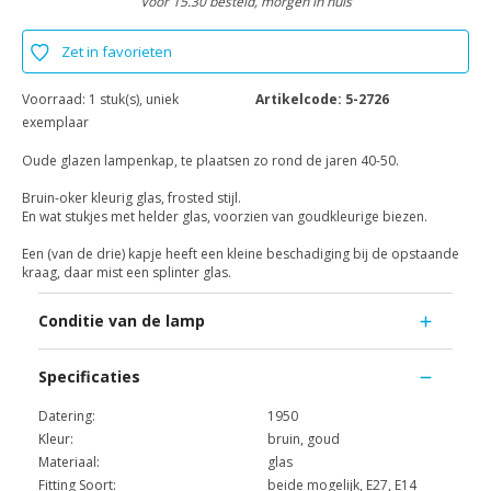
Voor 15.30 besteld, morgen in huis
Zet in favorieten
Voorraad:
1 stuk(s), uniek
Artikelcode:
5-2726
exemplaar
Oude glazen lampenkap, te plaatsen zo rond de jaren 40-50.
Bruin-oker kleurig glas, frosted stijl.
En wat stukjes met helder glas, voorzien van goudkleurige biezen.
Een (van de drie) kapje heeft een kleine beschadiging bij de opstaande
kraag, daar mist een splinter glas.
Conditie van de lamp
Specificaties
Datering:
1950
Kleur:
bruin, goud
Materiaal:
glas
Fitting Soort:
beide mogelijk, E27, E14