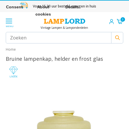
Voor 15.30 uur besteld, morgen in huis
Consent
About
Details
cookies
0
MENU
Vintage Lampen & Lamponderdelen
Home
Bruine lampenkap, helder en frost glas