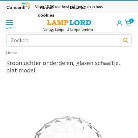
Voor 15.30 uur besteld, morgen in huis
Consent
About
Details
cookies
0
MENU
Vintage Lampen & Lamponderdelen
Home
Kroonluchter onderdelen, glazen schaaltje,
plat model