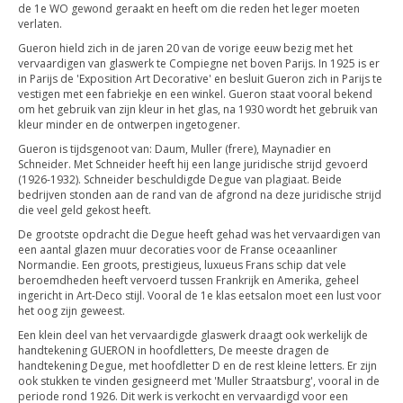
de 1e WO gewond geraakt en heeft om die reden het leger moeten
verlaten.
Gueron hield zich in de jaren 20 van de vorige eeuw bezig met het
vervaardigen van glaswerk te Compiegne net boven Parijs. In 1925 is er
in Parijs de 'Exposition Art Decorative' en besluit Gueron zich in Parijs te
vestigen met een fabriekje en een winkel. Gueron staat vooral bekend
om het gebruik van zijn kleur in het glas, na 1930 wordt het gebruik van
kleur minder en de ontwerpen ingetogener.
Gueron is tijdsgenoot van: Daum, Muller (frere), Maynadier en
Schneider. Met Schneider heeft hij een lange juridische strijd gevoerd
(1926-1932). Schneider beschuldigde Degue van plagiaat. Beide
bedrijven stonden aan de rand van de afgrond na deze juridische strijd
die veel geld gekost heeft.
De grootste opdracht die Degue heeft gehad was het vervaardigen van
een aantal glazen muur decoraties voor de Franse oceaanliner
Normandie. Een groots, prestigieus, luxueus Frans schip dat vele
beroemdheden heeft vervoerd tussen Frankrijk en Amerika, geheel
ingericht in Art-Deco stijl. Vooral de 1e klas eetsalon moet een lust voor
het oog zijn geweest.
Een klein deel van het vervaardigde glaswerk draagt ook werkelijk de
handtekening GUERON in hoofdletters, De meeste dragen de
handtekening Degue, met hoofdletter D en de rest kleine letters. Er zijn
ook stukken te vinden gesigneerd met 'Muller Straatsburg', vooral in de
periode rond 1926. Dit werk is verkocht en vervaardigd voor een