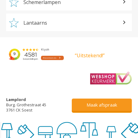
Schemerlampen
Lantaarns
“Uitstekend!”
Lamplord
Maak afspraak
Burg. Grothestraat 45
3761 CK Soest