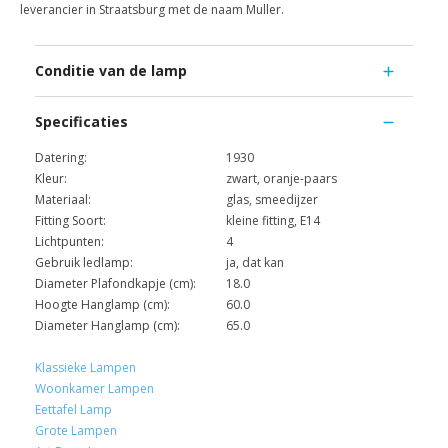
leverancier in Straatsburg met de naam Muller.
Conditie van de lamp
Specificaties
Datering:
1930
Kleur:
zwart, oranje-paars
Materiaal:
glas, smeedijzer
Fitting Soort:
kleine fitting, E14
Lichtpunten:
4
Gebruik ledlamp:
ja, dat kan
Diameter Plafondkapje (cm):
18.0
Hoogte Hanglamp (cm):
60.0
Diameter Hanglamp (cm):
65.0
Klassieke Lampen
Woonkamer Lampen
Eettafel Lamp
Grote Lampen