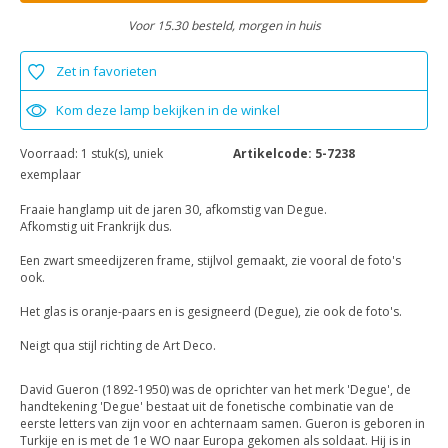
Voor 15.30 besteld, morgen in huis
Zet in favorieten
Kom deze lamp bekijken in de winkel
Voorraad:
1 stuk(s), uniek
Artikelcode:
5-7238
exemplaar
Fraaie hanglamp uit de jaren 30, afkomstig van Degue.
Afkomstig uit Frankrijk dus.
Een zwart smeedijzeren frame, stijlvol gemaakt, zie vooral de foto's
ook.
Het glas is oranje-paars en is gesigneerd (Degue), zie ook de foto's.
Neigt qua stijl richting de Art Deco.
David Gueron (1892-1950) was de oprichter van het merk 'Degue', de
handtekening 'Degue' bestaat uit de fonetische combinatie van de
eerste letters van zijn voor en achternaam samen. Gueron is geboren in
Turkije en is met de 1e WO naar Europa gekomen als soldaat. Hij is in