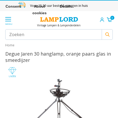
Voor 15.30 uur besteld, morgen in huis
Consent
About
Details
cookies
0
MENU
Vintage Lampen & Lamponderdelen
Home
Degue Jaren 30 hanglamp, oranje paars glas in
smeedijzer