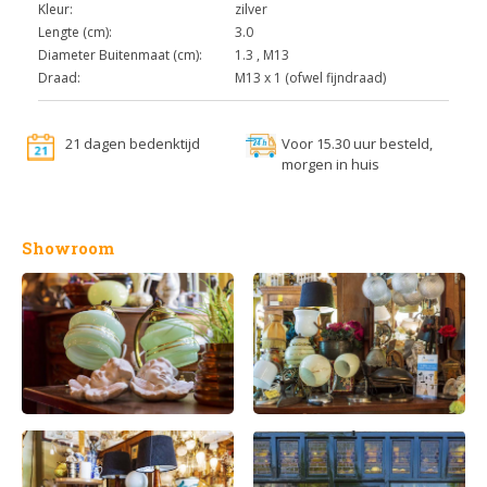
Kleur:
zilver
Lengte (cm):
3.0
Diameter Buitenmaat (cm):
1.3 , M13
Draad:
M13 x 1 (ofwel fijndraad)
21 dagen bedenktijd
Voor 15.30 uur besteld,
morgen in huis
Showroom