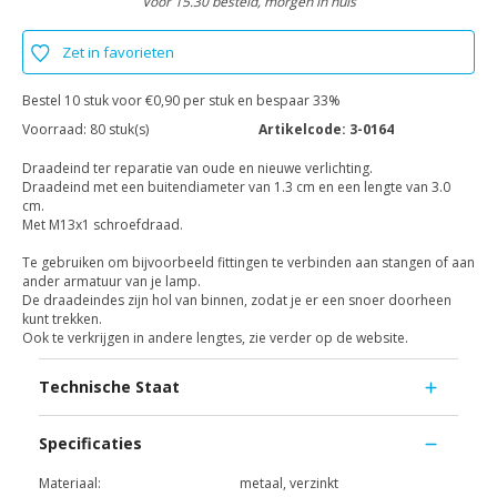
Voor 15.30 besteld, morgen in huis
Zet in favorieten
Bestel 10 stuk voor €0,90 per stuk en bespaar 33%
Voorraad:
80 stuk(s)
Artikelcode:
3-0164
Draadeind ter reparatie van oude en nieuwe verlichting.
Draadeind met een buitendiameter van 1.3 cm en een lengte van 3.0
cm.
Met M13x1 schroefdraad.
Te gebruiken om bijvoorbeeld fittingen te verbinden aan stangen of aan
ander armatuur van je lamp.
De draadeindes zijn hol van binnen, zodat je er een snoer doorheen
kunt trekken.
Ook te verkrijgen in andere lengtes, zie verder op de website.
Technische Staat
Specificaties
Materiaal:
metaal, verzinkt