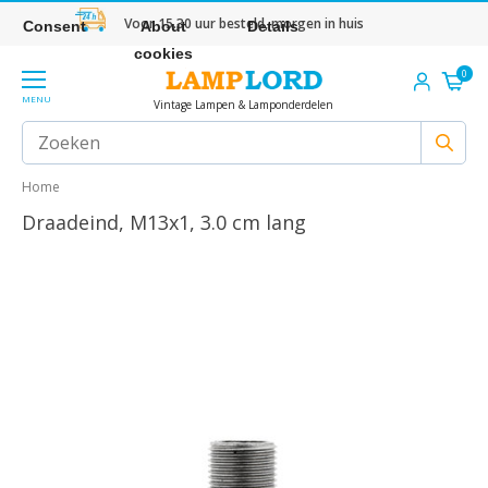
Voor 15.30 uur besteld, morgen in huis
Consent
About
Details
cookies
0
MENU
Vintage Lampen & Lamponderdelen
Home
Draadeind, M13x1, 3.0 cm lang