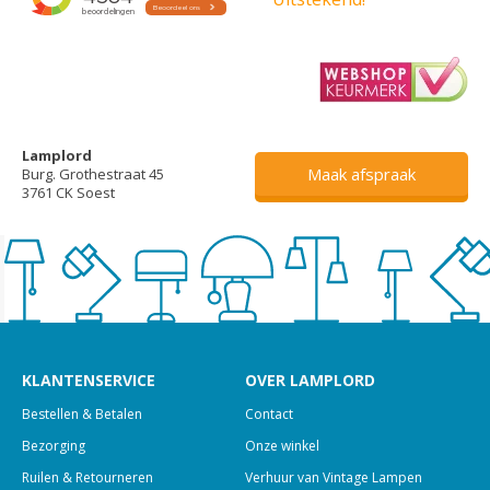
Lamplord
Maak afspraak
Burg. Grothestraat 45
3761 CK Soest
KLANTENSERVICE
OVER LAMPLORD
Bestellen & Betalen
Contact
Bezorging
Onze winkel
Ruilen & Retourneren
Verhuur van Vintage Lampen