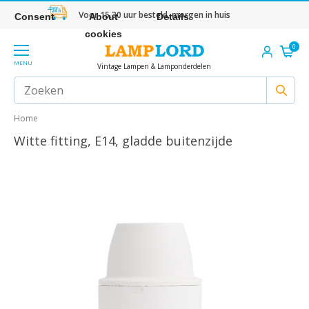
Voor 15.30 uur besteld, morgen in huis
Consent
About
Details
cookies
0
MENU
Vintage Lampen & Lamponderdelen
Home
Witte fitting, E14, gladde buitenzijde