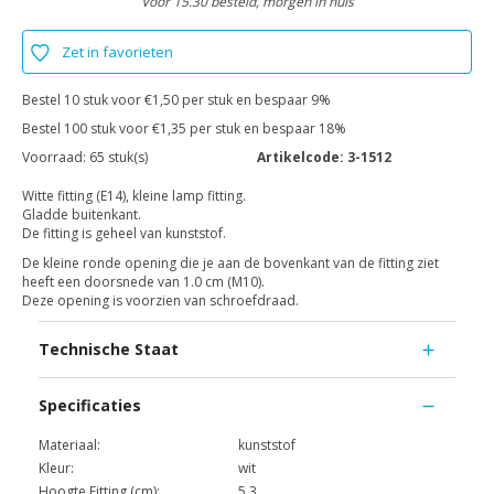
Voor 15.30 besteld, morgen in huis
Zet in favorieten
Bestel 10 stuk voor €1,50 per stuk en bespaar 9%
Bestel 100 stuk voor €1,35 per stuk en bespaar 18%
Voorraad:
65 stuk(s)
Artikelcode:
3-1512
Witte fitting (E14), kleine lamp fitting.
Gladde buitenkant.
De fitting is geheel van kunststof.
De kleine ronde opening die je aan de bovenkant van de fitting ziet
heeft een doorsnede van 1.0 cm (M10).
Deze opening is voorzien van schroefdraad.
Technische Staat
Specificaties
Materiaal:
kunststof
Kleur:
wit
Hoogte Fitting (cm):
5.3