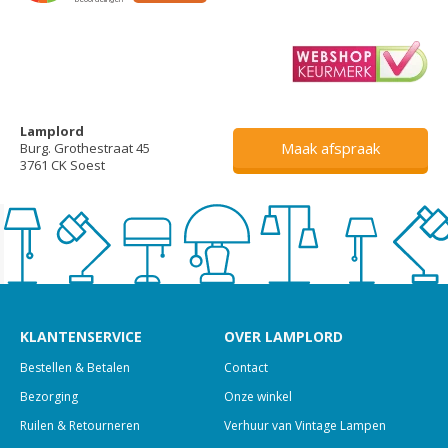
Lamplord
Maak afspraak
Burg. Grothestraat 45
3761 CK Soest
KLANTENSERVICE
OVER LAMPLORD
Bestellen & Betalen
Contact
Bezorging
Onze winkel
Ruilen & Retourneren
Verhuur van Vintage Lampen