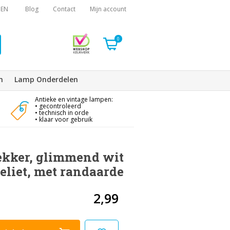
EN
Blog
Contact
Mijn account
0
n
Lamp Onderdelen
Antieke en vintage lampen:
• gecontroleerd
• technisch in orde
• klaar voor gebruik
ekker, glimmend wit
eliet, met randaarde
2,99