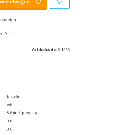
winkelwagen
erzonden
n 9.4
Artikelcode:
3-1616
bakeliet
wit
5.8 (incl. pootjes)
3.6
3.6