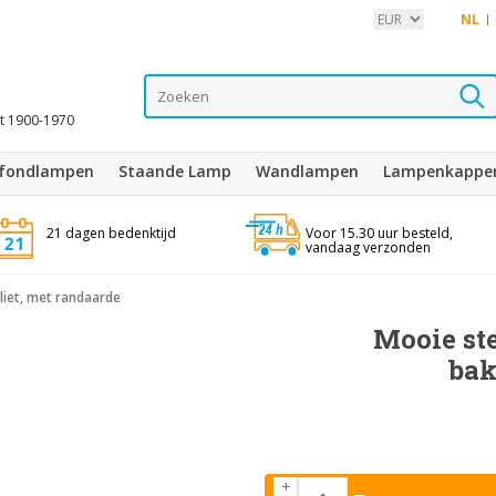
NL
it 1900-1970
afondlampen
Staande Lamp
Wandlampen
Lampenkappe
21 dagen bedenktijd
Voor 15.30 uur besteld,
vandaag verzonden
liet, met randaarde
Mooie st
bak
+