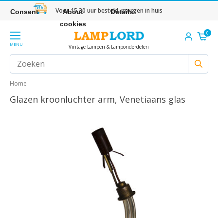
Voor 15.30 uur besteld, morgen in huis
Consent
About
Details
cookies
0
MENU
Vintage Lampen & Lamponderdelen
Home
Glazen kroonluchter arm, Venetiaans glas