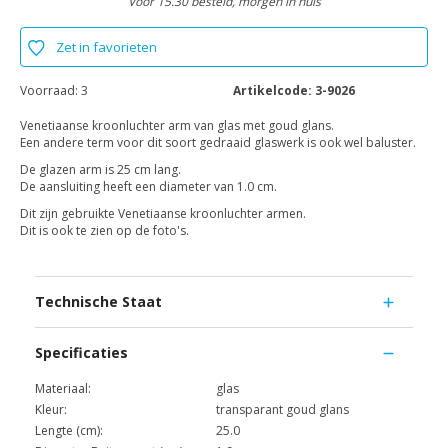
Voor 15.30 besteld, morgen in huis
Zet in favorieten
Voorraad:
3
Artikelcode:
3-9026
Venetiaanse kroonluchter arm van glas met goud glans.
Een andere term voor dit soort gedraaid glaswerk is ook wel baluster.
De glazen arm is 25 cm lang.
De aansluiting heeft een diameter van 1.0 cm.
Dit zijn gebruikte Venetiaanse kroonluchter armen.
Dit is ook te zien op de foto's.
Technische Staat
Specificaties
Materiaal:
glas
Kleur:
transparant goud glans
Lengte (cm):
25.0