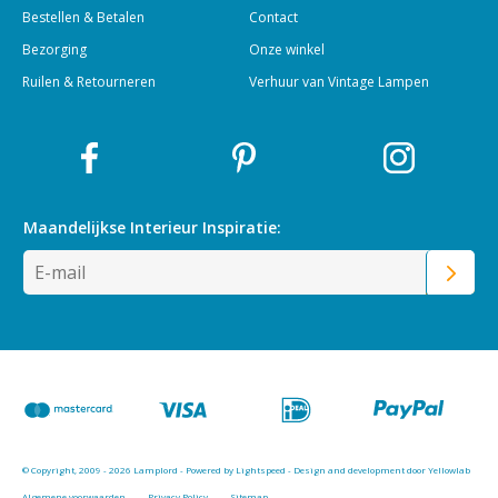
Bestellen & Betalen
Contact
Bezorging
Onze winkel
Ruilen & Retourneren
Verhuur van Vintage Lampen
Maandelijkse Interieur
Inspiratie:
© Copyright, 2009 - 2026 Lamplord - Powered by
Lightspeed
-
Design and development door Yellowlab
Algemene voorwaarden
Privacy Policy
Sitemap