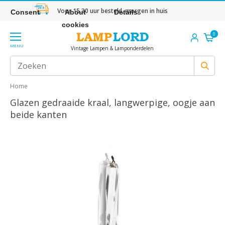
Voor 15.30 uur besteld, morgen in huis
Consent
About
Details
cookies
0
MENU
Vintage Lampen & Lamponderdelen
Home
Glazen gedraaide kraal, langwerpige, oogje aan
beide kanten