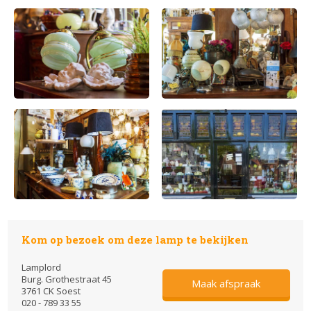
Kom op bezoek om deze lamp te bekijken
Lamplord
Burg. Grothestraat 45
Maak afspraak
3761 CK Soest
020 - 789 33 55