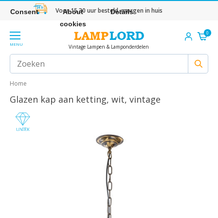
Voor 15.30 uur besteld, morgen in huis
Consent
About
Details
cookies
0
MENU
Vintage Lampen & Lamponderdelen
Home
Glazen kap aan ketting, wit, vintage