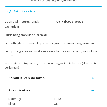
Voor 15.30 besteld, morgen in huis
Zet in favorieten
Voorraad:
1 stuk(s), uniek
Artikelcode:
5-5061
exemplaar
Oude hanglamp uit de jaren 40.
Een witte glazen lampenkap aan een goud-bruin messing armatuur.
Let op: de glazen kap mist een klein scherfje aan de rand, zie ook de
foto's.
In hoogte aan te passen, door de ketting wat in te korten (dan wel te
verlengen).
Conditie van de lamp
Specificaties
Datering:
1940
Kleur:
wit