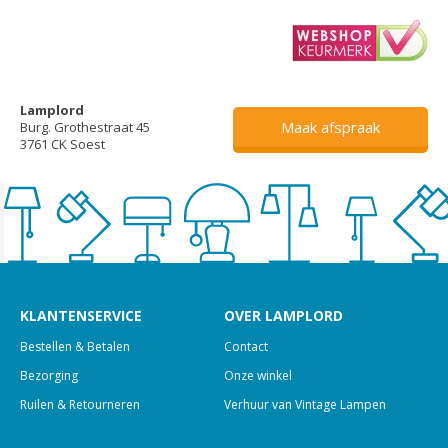
Lamplord
Maak afspraak
Burg. Grothestraat 45
3761 CK Soest
KLANTENSERVICE
OVER LAMPLORD
Bestellen & Betalen
Contact
Bezorging
Onze winkel
Ruilen & Retourneren
Verhuur van Vintage Lampen