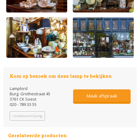
Kom op bezoek om deze lamp te bekijken
Lamplord
Burg. Grothestraat 45
Maak afspraak
3761 CK Soest
020 - 789 33 55
routebeschrijving
Gerelateerde producten