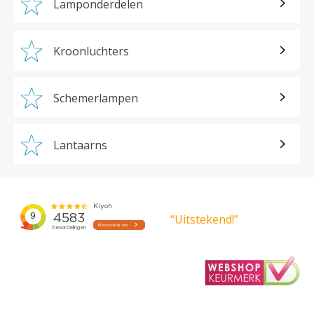
Lamponderdelen
Kroonluchters
Schemerlampen
Lantaarns
“Uitstekend!”