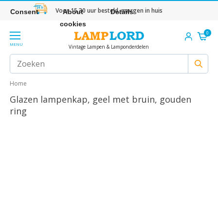
Voor 15.30 uur besteld, morgen in huis
Consent
About
Details
cookies
0
MENU
Vintage Lampen & Lamponderdelen
Home
Glazen lampenkap, geel met bruin, gouden
ring