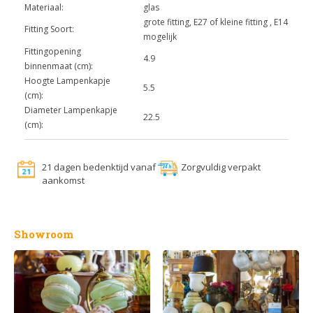
Materiaal:
glas
grote fitting, E27 of kleine fitting , E14
Fitting Soort:
mogelijk
Fittingopening
4.9
binnenmaat (cm):
Hoogte Lampenkapje
5.5
(cm):
Diameter Lampenkapje
22.5
(cm):
21 dagen bedenktijd vanaf
Zorgvuldig verpakt
aankomst
Showroom