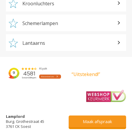
Kroonluchters
Schemerlampen
Lantaarns
“Uitstekend!”
Lamplord
Maak afspraak
Burg. Grothestraat 45
3761 CK Soest