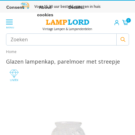
Voor 15.30 uur besteld, morgen in huis
Consent
About
Details
cookies
0
MENU
Vintage Lampen & Lamponderdelen
Home
Glazen lampenkap, parelmoer met streepje