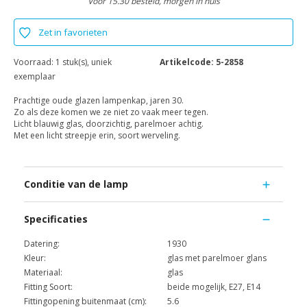
Voor 15.30 besteld, morgen in huis
Zet in favorieten
Voorraad:
1 stuk(s), uniek
Artikelcode:
5-2858
exemplaar
Prachtige oude glazen lampenkap, jaren 30.
Zo als deze komen we ze niet zo vaak meer tegen.
Licht blauwig glas, doorzichtig, parelmoer achtig.
Met een licht streepje erin, soort werveling.
Conditie van de lamp
Specificaties
Datering:
1930
Kleur:
glas met parelmoer glans
Materiaal:
glas
Fitting Soort:
beide mogelijk, E27, E14
Fittingopening buitenmaat (cm):
5.6