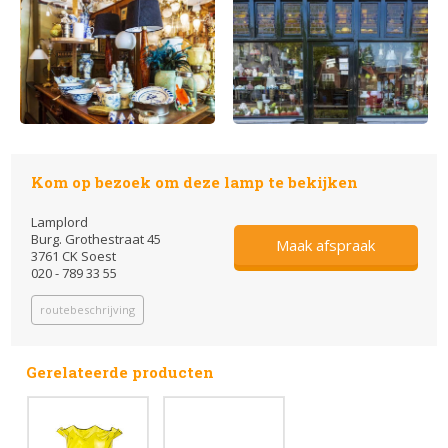
Kom op bezoek om deze lamp te bekijken
Lamplord
Burg. Grothestraat 45
Maak afspraak
3761 CK Soest
020 - 789 33 55
routebeschrijving
Gerelateerde producten