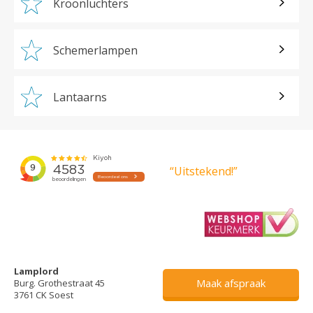
Kroonluchters
Schemerlampen
Lantaarns
“Uitstekend!”
Lamplord
Maak afspraak
Burg. Grothestraat 45
3761 CK Soest