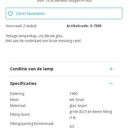
Voor 15.30 besteld, morgen in huis
Zet in favorieten
Voorraad:
2 stuk(s)
Artikelcode:
5-7505
Vintage lampenkap, vrij dik wit glas.
Met aan de onderkant een bruin messing rand.
Conditie van de lamp
Specificaties
Datering:
1960
Kleur:
wit, bruin
Materiaal:
glas, koper
grote (E27) en kleine fitting
Fitting Soort:
(14)
Fittingopening binnenmaat
4.5