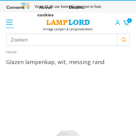
Voor 15.30 uur besteld, morgen in huis
Consent
About
Details
cookies
0
MENU
Vintage Lampen & Lamponderdelen
Home
Glazen lampenkap, wit, messing rand