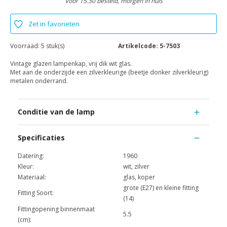
Voor 15.30 besteld, morgen in huis
Zet in favorieten
Voorraad:
5 stuk(s)
Artikelcode:
5-7503
Vintage glazen lampenkap, vrij dik wit glas.
Met aan de onderzijde een zilverkleurige (beetje donker zilverkleurig)
metalen onderrand.
Conditie van de lamp
Specificaties
Datering:
1960
Kleur:
wit, zilver
Materiaal:
glas, koper
grote (E27) en kleine fitting
Fitting Soort:
(14)
Fittingopening binnenmaat
5.5
(cm):