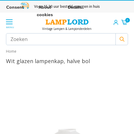
Voor 15.30 uur besteld, morgen in huis
Consent
About
Details
cookies
0
MENU
Vintage Lampen & Lamponderdelen
Home
Wit glazen lampenkap, halve bol