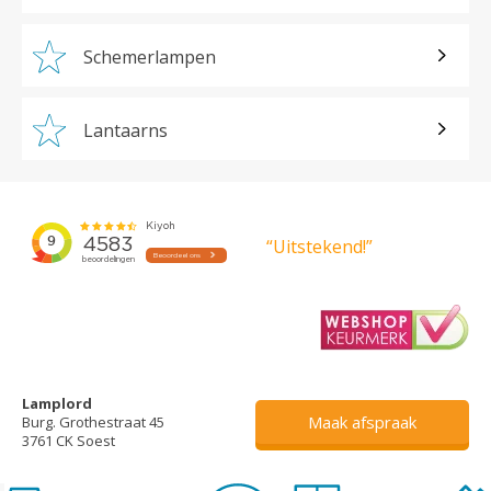
Schemerlampen
Lantaarns
“Uitstekend!”
Lamplord
Maak afspraak
Burg. Grothestraat 45
3761 CK Soest