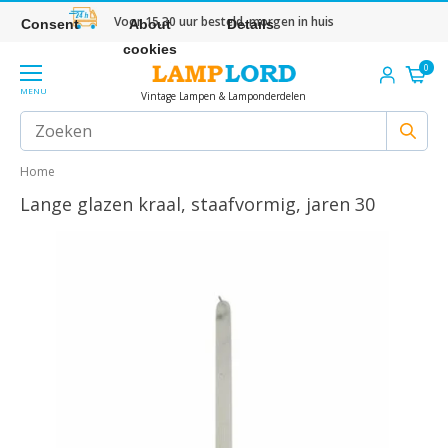
Voor 15.30 uur besteld, morgen in huis
Consent
About
Details
cookies
0
MENU
Vintage Lampen & Lamponderdelen
Home
Lange glazen kraal, staafvormig, jaren 30