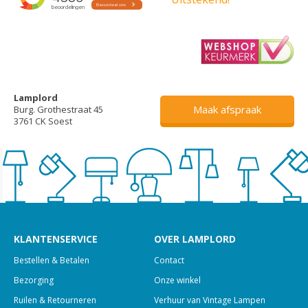
Lamplord
Maak afspraak
Burg. Grothestraat 45
3761 CK Soest
KLANTENSERVICE
OVER LAMPLORD
Bestellen & Betalen
Contact
Bezorging
Onze winkel
Ruilen & Retourneren
Verhuur van Vintage Lampen