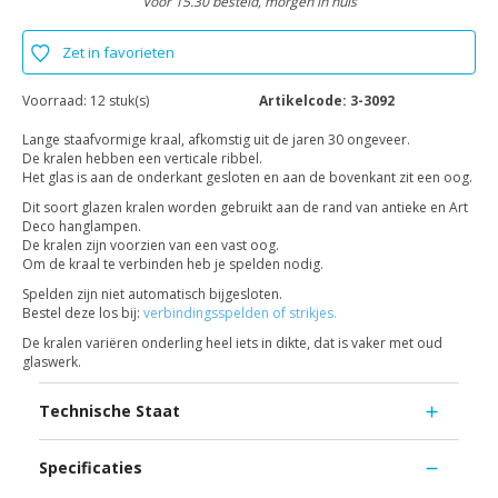
Voor 15.30 besteld, morgen in huis
Zet in favorieten
Voorraad:
12 stuk(s)
Artikelcode:
3-3092
Lange staafvormige kraal, afkomstig uit de jaren 30 ongeveer.
De kralen hebben een verticale ribbel.
Het glas is aan de onderkant gesloten en aan de bovenkant zit een oog.
Dit soort glazen kralen worden gebruikt aan de rand van antieke en Art
Deco hanglampen.
De kralen zijn voorzien van een vast oog.
Om de kraal te verbinden heb je spelden nodig.
Spelden zijn niet automatisch bijgesloten.
Bestel deze los bij:
verbindingsspelden of strikjes.
De kralen variëren onderling heel iets in dikte, dat is vaker met oud
glaswerk.
Technische Staat
Specificaties